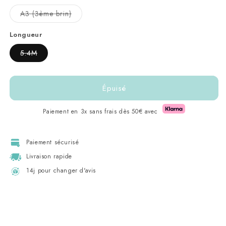
ou
ou
indisponible
indisponible
Variante
A3 (3ème brin)
épuisée
ou
indisponible
Longueur
Variante
5.4M
épuisée
ou
indisponible
Épuisé
Paiement en 3x sans frais dès 50€ avec
Paiement sécurisé
Livraison rapide
14j pour changer d'avis