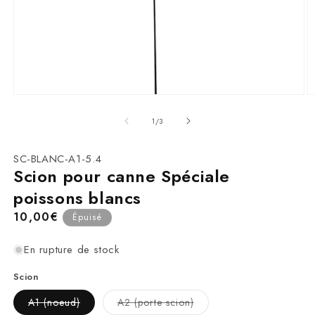
Ouvrir
O
le
le
média
m
de
1
/
3
1
2
dans
d
une
u
SKU:
SC-BLANC-A1-5.4
fenêtre
f
Scion pour canne Spéciale
modale
m
poissons blancs
Prix
10,00€
Épuisé
habituel
En rupture de stock
Scion
Variante
Variante
A1 (noeud)
A2 (porte scion)
épuisée
épuisée