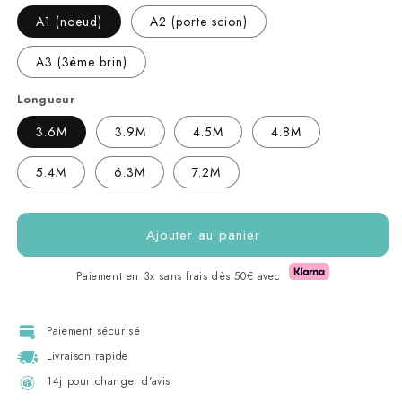
A1 (noeud)
A2 (porte scion)
A3 (3ème brin)
Longueur
3.6M
3.9M
4.5M
4.8M
5.4M
6.3M
7.2M
Ajouter au panier
Paiement en 3x sans frais dès 50€ avec
Paiement sécurisé
Livraison rapide
14j pour changer d'avis