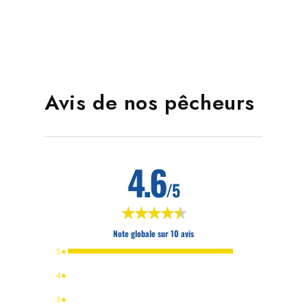
Avis de nos pêcheurs
4.6
/5
★★★★★
★★★★★
Note globale sur 10 avis
5★
4★
3★