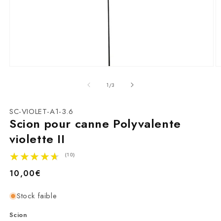
Ouvrir
O
le
le
média
m
de
1
/
3
1
2
dans
d
une
u
SKU:
SC-VIOLET-A1-3.6
fenêtre
f
Scion pour canne Polyvalente
modale
m
violette II
★★★★★
★★★★★
(10)
Prix
10,00€
habituel
Stock faible
Scion