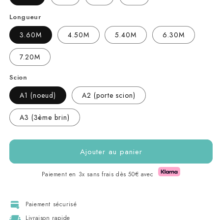
Longueur
3.60M
4.50M
5.40M
6.30M
7.20M
Scion
A1 (noeud)
A2 (porte scion)
A3 (3ème brin)
Ajouter au panier
Paiement en 3x sans frais dès 50€ avec
Paiement sécurisé
Livraison rapide