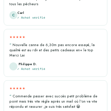
tous les pêcheurs
Carl
Publié le 04/05/2025 à 15:37.
Agnes S.
C
✓ Achat vérifié
Date d'achat : 24/04/2025
Parfait
★★★★★
Nouvelle canne de 6,30m pas encore essayé, la
Publié le 10/11/2024 à 14:55.
Ludovic D.
qualité est au rdv et des petits cadeaux en+ le top
Merci Lai
Date d'achat : 02/11/2024
Philippe D.
Super produit
✓ Achat vérifié
Publié le 08/10/2024 à 17:06.
Franck S.
★★★★★
Date d'achat : 30/09/2024
Commende passer avec succès petit problème de
point mais très vite règle après un mail où l'on va vite
Scion d'origine 👍
répondu et rassurer ,je suis très satisfait 😀