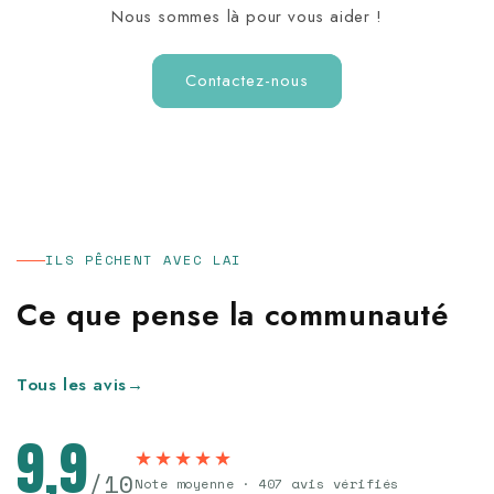
Nous sommes là pour vous aider !
J avais casser le scion sur un esturgon c est pour
cela que j ai acheté dragon X5
Contactez-nous
Publié le 11/09/2025 à 22:18.
Alain R.
Date d'achat : 03/09/2025
Casse sans aucune contrainte après très peu
utilisation mystère
ILS PÊCHENT AVEC LAI
Publié le 06/08/2025 à 09:07.
Eric D.
Ce que pense la communauté
Date d'achat : 28/07/2025
Pas encore essayé
Tous les avis
→
Publié le 04/08/2025 à 15:50.
Alain T.
9,9
★★★★★
/10
Note moyenne · 407 avis vérifiés
Date d'achat : 27/07/2025