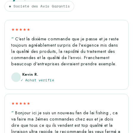
◆ Société des Avis Garantis
Super pratique d'avoir cet élément d'avance
Publié le 04/07/2025 à 10:56.
Alexandre B.
★★★★★
C'est la dixième commande que je passe et je reste
Date d'achat : 26/06/2025
toujours agréablement surpris de l'exigence mis dans
nikel
la qualité des produits, la rapidité du traitement des
commandes et la qualité de l'envoi. Franchement
beaucoup d'entreprises devraient prendre exemple.
Publié le 24/05/2025 à 18:42.
Armand B.
Kevin R.
✓ Achat vérifié
Date d'achat : 15/05/2025
Très bien protégé
★★★★★
Publié le 10/05/2025 à 13:28.
ALAIN D.
Bonjour ici je suis un nouveau fan de lai fishing , ca
va faire ma 3émes commandes chez eux et je dois
Date d'achat : 02/05/2025
dire que tous ce qu ils vendent est top qualité et la
livraison ultra rapide. Je recommande les yeux fermé a
Livraison rapide comme d'habitude