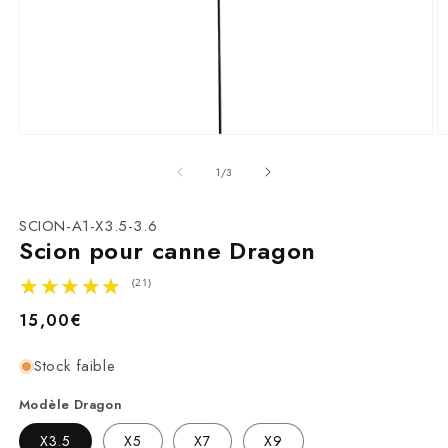
Ouvrir
O
le
le
média
m
de
1
/
3
1
2
dans
d
une
u
SKU:
SCION-A1-X3.5-3.6
fenêtre
f
Scion pour canne Dragon
modale
m
★★★★★
★★★★★
(21)
Prix
15,00€
habituel
Stock faible
Modèle Dragon
X3.5
X5
X7
X9