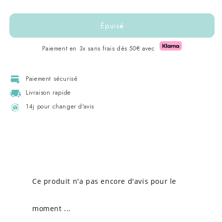
ou
ou
indisponible
indisponible
Épuisé
Paiement en 3x sans frais dès 50€ avec
Paiement sécurisé
Livraison rapide
14j pour changer d'avis
Ce produit n'a pas encore d'avis pour le
moment ...