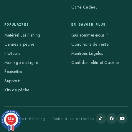
Carte Cadeau
POPULAIRES
EN SAVOIR PLUS
Matériel Lai Fishing
Qui sommes-nous ?
Cannes à pêche
Conditions de vente
Flotteurs
Mentions Légales
Montage de Ligne
Confidentialité et Cookies
Épuisettes
Supports
Kits de pêche
© 2026 Lai Fishing — Pêche à la chinoise
9.9
/10
442 avis