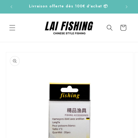
et
€
Livraison offerte dès 100€ d'achat 📦
passer
au
contenu
Panier
Passer aux
informations
produits