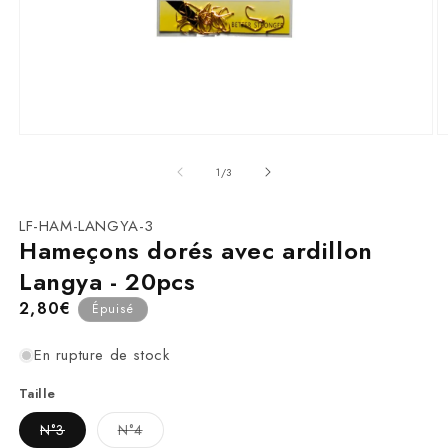
Ouvrir
O
le
le
média
m
de
1
/
3
1
2
dans
d
une
u
SKU:
LF-HAM-LANGYA-3
fenêtre
f
Hameçons dorés avec ardillon
modale
m
Langya - 20pcs
Prix
2,80€
Épuisé
habituel
En rupture de stock
Taille
Variante
Variante
N°3
N°4
épuisée
épuisée