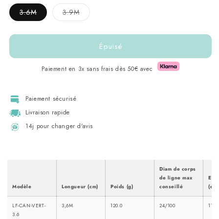
Variante
Variante
3.6M
3.9M
épuisée
épuisée
ou
ou
indisponible
indisponible
Épuisé
Paiement en 3x sans frais dès 50€ avec
Paiement sécurisé
Livraison rapide
14j pour changer d'avis
Diam de corps
de ligne max
Enc
Modèle
Longueur (cm)
Poids (g)
conseillé
(en 
LF-CAN-VERT-
3,6M
120.0
24/100
113.
3.6