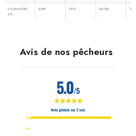
LF-CAN-VERT-
3,9M
131.0
24/100
122.
3.9
Avis de nos pêcheurs
5.0
/5
★★★★★
★★★★★
Note globale sur 2 avis
5★
4★