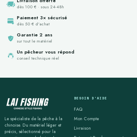
Livraison offerte
dès 100 € · sous 24-48h
Paiement 3× sécurisé
dès 50 € d'achat
Garantie 2 ans
sur tout le matériel
Un pêcheur vous répond
conseil technique réel
BESOIN D'AIDE
FAQ
Mon Compte
Le spécialiste de la pêche à la
chinoise. Du matériel léger et
Livraison
précis, sélectionné pour la