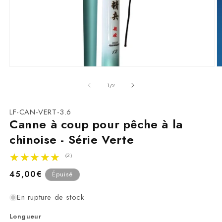
Ouvrir
O
le
le
média
m
de
1
/
2
1
2
dans
d
une
u
SKU:
LF-CAN-VERT-3.6
fenêtre
f
Canne à coup pour pêche à la
modale
m
chinoise - Série Verte
★★★★★
★★★★★
(2)
Prix
45,00€
Épuisé
habituel
En rupture de stock
Longueur