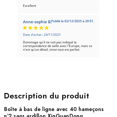
Excellent
Publié le 02/12/2025 à 20:51.
Anne-sophie B.
Date d'achat : 24/11/2025
Dommage qu'il ne soit pas indiqué la
correspondance de taille avec l'Europe, mais ce
n'est qu'un détail, sinon tout est parfait
Publié le 06/10/2025 à 17:08.
Pascal D.
Date d'achat : 28/09/2025
Très bon conseil
Description du produit
Publié le 01/08/2025 à 16:54.
Jean-Pierre P.
Boîte à bas de ligne avec 40 hameçons
Date d'achat : 24/07/2025
n°2 sans ardillon XinGuanDong