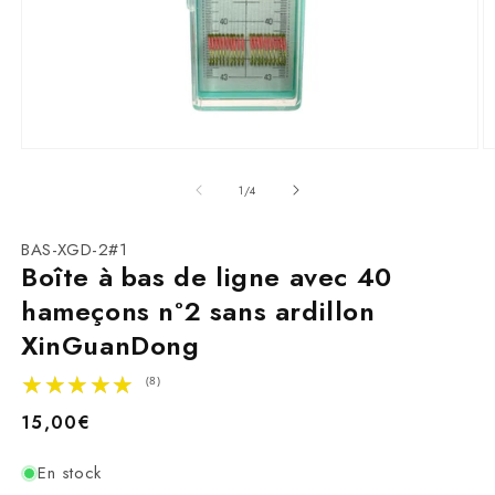
Ouvrir
O
le
le
média
m
de
1
/
4
1
2
dans
d
une
u
SKU:
BAS-XGD-2#1
fenêtre
f
Boîte à bas de ligne avec 40
modale
m
hameçons n°2 sans ardillon
XinGuanDong
★★★★★
★★★★★
(8)
Prix
15,00€
habituel
En stock