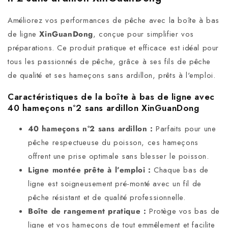
ras
Améliorez vos performances de pêche avec la boîte à bas
de ligne
XinGuanDong
, conçue pour simplifier vos
Publié le 18/07/2025 à 23:45.
Matthieu F.
préparations. Ce produit pratique et efficace est idéal pour
tous les passionnés de pêche, grâce à ses fils de pêche
Date d'achat : 05/07/2025
de qualité et ses hameçons sans ardillon, prêts à l'emploi.
Bas de ligne de bonne qualité
Caractéristiques de la boîte à bas de ligne avec
40 hameçons n°2 sans ardillon XinGuanDong
Publié le 19/04/2025 à 17:04.
Enrique F.
40 hameçons n°2 sans ardillon :
Parfaits pour une
Date d'achat : 11/04/2025
pêche respectueuse du poisson, ces hameçons
Au top👍
offrent une prise optimale sans blesser le poisson.
Ligne montée prête à l’emploi :
Chaque bas de
ligne est soigneusement pré-monté avec un fil de
pêche résistant et de qualité professionnelle.
Boîte de rangement pratique :
Protège vos bas de
ligne et vos hameçons de tout emmêlement et facilite