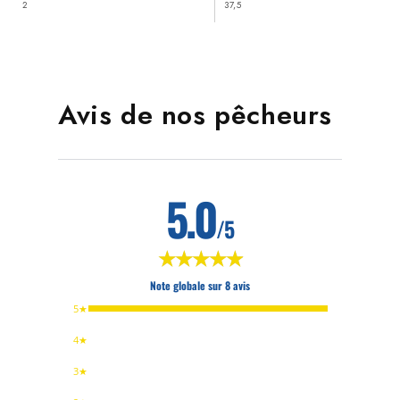
2
37,5
Avis de nos pêcheurs
5.0
/5
★★★★★
★★★★★
Note globale sur 8 avis
5★
4★
3★