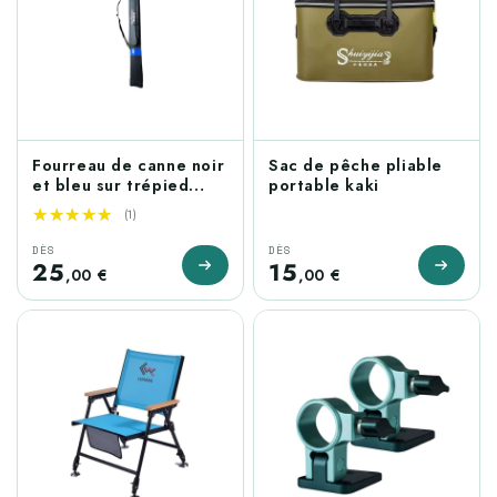
Fourreau de canne noir
Sac de pêche pliable
et bleu sur trépied
portable kaki
(selon modèle)
★★★★★
★★★★★
(1)
DÈS
DÈS
25
15
,00 €
,00 €