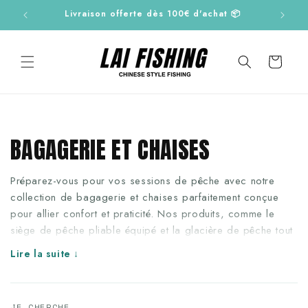
et
€
Livraison offerte dès 100€ d'achat 📦
passer
au
contenu
Panier
BAGAGERIE ET CHAISES
Préparez-vous pour vos sessions de pêche avec notre
collection de bagagerie et chaises parfaitement conçue
pour allier confort et praticité. Nos produits, comme le
siège de pêche pliable équipé et la glacière de pêche tout
terrain, sont faciles à transporter et garantissent une
Lire la suite
session de pêche optimale, même lorsqu'elles durent
plusieurs heures. Conçus avec un design fonctionnel, ces
accessoires offrent tout le nécessaire pour une expérience
JE CHERCHE…