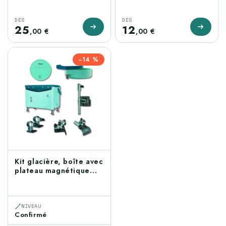
pochette latérale
jungle
DÈS
DÈS
25
12
,00 €
,00 €
−14 %
Kit glacière, boîte avec
plateau magnétique
pour appâts et 4
supports
NIVEAU
Confirmé