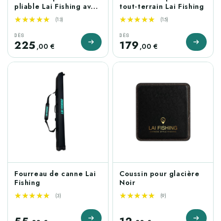
pliable Lai Fishing avec
tout-terrain Lai Fishing
sac de transport
★★★★★
★★★★★
★★★★★
★★★★★
(13)
(15)
DÈS
DÈS
225
179
,00 €
,00 €
Fourreau de canne Lai
Coussin pour glacière
Fishing
Noir
★★★★★
★★★★★
★★★★★
★★★★★
(3)
(9)