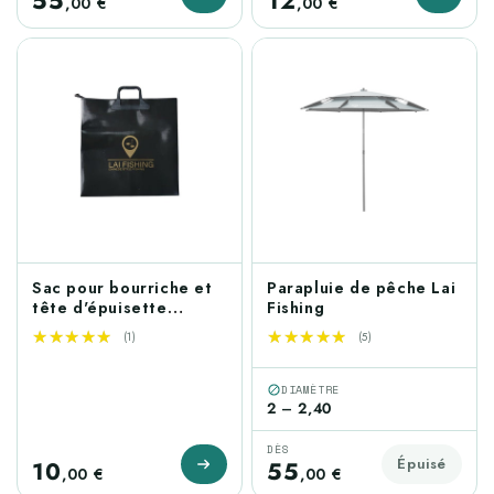
55
12
,00 €
,00 €
ÉPUISÉ
Sac pour bourriche et
Parapluie de pêche Lai
tête d'épuisette
Fishing
étanche 55cm
★★★★★
★★★★★
★★★★★
★★★★★
(1)
(5)
DIAMÈTRE
2 – 2,40
DÈS
Épuisé
10
55
,00 €
,00 €