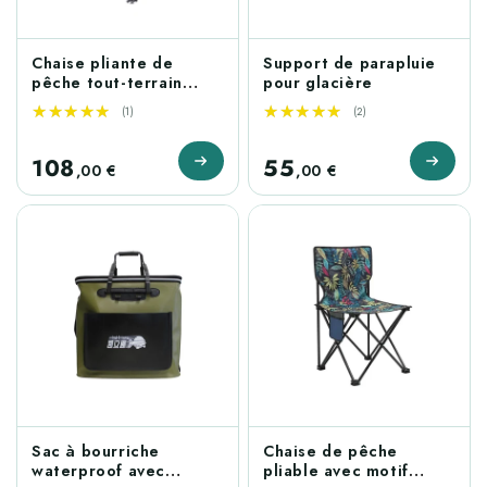
Chaise pliante de
Support de parapluie
pêche tout-terrain
pour glacière
ultra-légère
★★★★★
★★★★★
★★★★★
★★★★★
(1)
(2)
108
55
,00 €
,00 €
Sac à bourriche
Chaise de pêche
waterproof avec
pliable avec motif