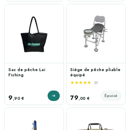
ÉPUISÉ
Sac de pêche Lai
Siège de pêche pliable
Fishing
équipé
★★★★★
★★★★★
(2)
Épuisé
9
79
,90 €
,00 €